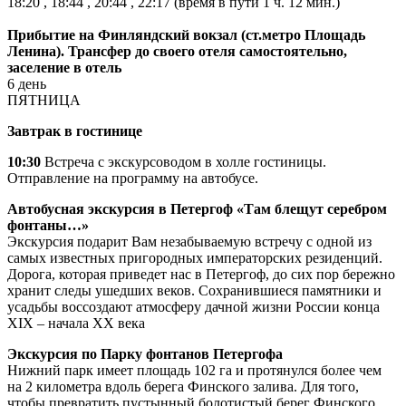
18:20 , 18:44 , 20:44 , 22:17 (время в пути 1 ч. 12 мин.)
Прибытие на Финляндский вокзал (ст.метро Площадь
Ленина). Трансфер до своего отеля самостоятельно,
заселение в отель
6 день
ПЯТНИЦА
Завтрак в гостинице
10:30
Встреча с экскурсоводом в холле гостиницы.
Отправление на программу на автобусе.
Автобусная экскурсия в Петергоф «Там блещут серебром
фонтаны…»
Экскурсия подарит Вам незабываемую встречу с одной из
самых известных пригородных императорских резиденций.
Дорога, которая приведет нас в Петергоф, до сих пор бережно
хранит следы ушедших веков. Сохранившиеся памятники и
усадьбы воссоздают атмосферу дачной жизни России конца
XIX – начала XX века
Экскурсия по Парку фонтанов Петергофа
Нижний парк имеет площадь 102 га и протянулся более чем
на 2 километра вдоль берега Финского залива. Для того,
чтобы превратить пустынный болотистый берег Финского