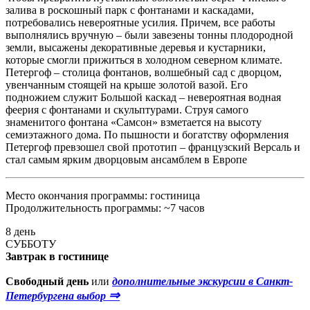
залива в роскошный парк с фонтанами и каскадами,
потребовались невероятные усилия. Причем, все работы
выполнялись вручную – были завезены тонны плодородной
земли, высажены декоративные деревья и кустарники,
которые смогли прижиться в холодном северном климате.
Петергоф – столица фонтанов, волшебный сад с дворцом,
увенчанным стоящей на крыше золотой вазой. Его
подножием служит Большой каскад – невероятная водная
феерия с фонтанами и скульптурами. Струя самого
знаменитого фонтана «Самсон» взметается на высоту
семиэтажного дома. По пышности и богатству оформления
Петергоф превзошел свой прототип – французский Версаль и
стал самым ярким дворцовым ансамблем в Европе
Место окончания программы: гостиница
Продолжительность программы: ~7 часов
8 день
СУББОТУ
Завтрак в гостинице
Свободный день
или
дополнительные экскурсии в Санкт-
⇒
Петербургена выбор