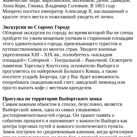
знаменитые люди: Баратынский, Батюшков, Денис Давыдов,
Анна Керн, Глинка, Владимир Соловьев. В 1863 году
Монрепо посетил император Александр II, наслышанный о
красоте этого места и пожелавший увидеть её лично.
Экскурсия по Старому Городу
Обзорная экскурсия по городу, во время которой Вы не спеша
пройдете по узким мощеным улочкам и старинным площадям
этого удивительного города, привлекающего туристов и
путешественников из многих стран. Увидите военные
укреплениия XIII – XIX вв., полюбуетесь «каскадом
площадей»: Соборной – Театральной – Рыночной. Осмотрите
памятник Торгельсу Кнутссону, основателю Выборга и
прогуляетесь по набережной Большого Ковша, а также
посетите усадьбу Бюргера, где у Вас будет возможность
попробовать скандинавский глегг, шведский лимонад или
просто выпить кофе с местным кренделем.
Прогулка по территории Выборгского замка
Самым важным объектом в списке, безусловно, является
Выборгский замок, одна из самых узнаваемых
достопримечательностей города. Он хранит память о
событиях прошлого и напоминает о важности Выборга как
центра торговых путей и важного политического пункта.
Замок построен по средневековым канонам, когда артиллерия