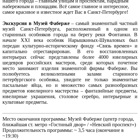
нашего города – главным улицам и проспектам, парадным
набережным и площадям. Всё самое главное и интересное,
самое красивое и известное ждет Вас в Санкт-Петербурге!
Экскурсия в Музей Фаберже
– самый знаменитый частный
музей Санкт-Петербурга, расположенный в одном из
старинных особняков города на берегу реки Фонтанки. В
начале XXI века особняк Нарышкиных-Шуваловых был
передан культурно-историческому фонду «Связь времен» и
капитально отреставрирован. В его восстановленных
интерьерах сейчас представлены более 4000 ювелирных
шедевров российских мастеров, среди которых почетное
место занимают изделия знаменитой фирмы Фаберже. Вы
полюбуетесь великолепными залами старинного
петербургского особняка, увидите не только знаменитые
пасхальные яйца, но и множество самых разнообразных
предметов ювелирного мастерства – фантазийные предметы,
ювелирные украшения, столовое серебро, интерьерные и
культовые предметы.
Место окончания программы: Музей Фаберже (центр города,
ближайшая ст. метро «Гостиный двор» / «Невский проспект»)
Продолжительность программы: ~ 3,5 часа (окончание в
~19:30)