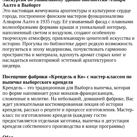
Аалто в Выборге
Это настоящая жемчужина архитектуры и культурное сердце
города, построенное финским мастером функционализма
Алваром Аалто в 1935 году. Её узнаваемый фасад с плавными
волнообразными формами крыши и уникальный интерьер,
наполненный светом и воздухом, создают особенную
творческую атмосферу, привлекающую ценителей искусства и
истории. Прогулка по библиотеке дарит редкую возможность
погрузиться в эпоху модернизма, почувствовать гармонию
пространства и материала, вдохнуть аромат старых книг и
насладиться неповторимой эстетикой архитектурного
шедевра.
Посещение фабрики «Крендель и Ко» с мастер-классом по
выпечке выборгского кренделя
Крендель – это традиционная для Выборга выпечка, которая
по форме напоминает руки монахов-францисканцев,
сложенные в молитве. На небольшой, домашней фабрике, Вас
ждет увлекательная костюмированная лекция об истории
кренделя, рассказ о рецепте и процессе изготовления. Мастер-
класс по изготовлению кренделя (каждому гостю
предоставляется отдельная заготовка, выпечка и дегустация
кренделя собственного производства в конце программы)