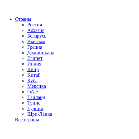
Страны
Россия
Абхазия
Беларусь
Вьетнам
Греция
Доминикана
Египет
Индия
Кипр
Китай
Куба
Мексика
ОАЭ
Таиланд
Тунис
Турция
Шри-Ланка
Все страны