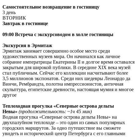
Самостоятельное возвращение в гостиницу
3 день
ВТОРНИК
Завтрак в гостинице
09:00
Встреча с экскурсоводом в холле гостиницы
Экскурсия в Эрмитаж
Эрмитаж занимает совершенно особое место среди
художественных музеев мира. Он начинался как личное
собрание императрицы Екатерины II и долгое время оставался
закрытым для широкой публики. В середине XIX века музей
стал публичным. Сейчас его коллекции насчитывают более
3,5 миллионов экспонатов. Среди них шедевры Леонардо да
Винчи, Рембрандта, полотна импрессионистов, античная
скульптура, египетские древности, настоящая мумия и многое
другое
Теплоходная прогулка «Северные острова дельты
Невы»
(продолжительность: ~1ч 45 мин)
Водная прогулка «Северные острова дельты Невы» на
двухпалубном теплоходе – это один из самых популярных
городских маршрутов. За одно путешествие вы сможете
увидеть и исторический центр Петербурга с его главными