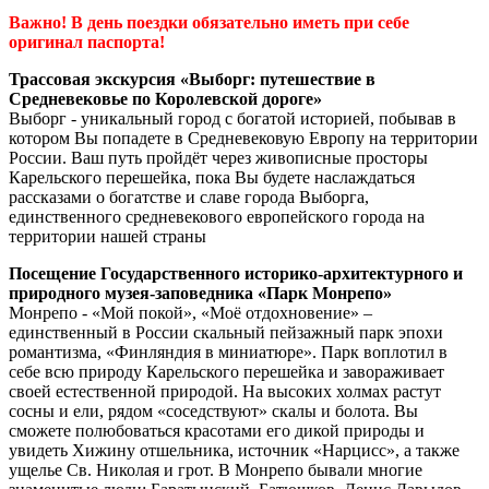
Важно! В день поездки обязательно иметь при себе
оригинал паспорта!
Трассовая экскурсия «Выборг: путешествие в
Средневековье по Королевской дороге»
Выборг - уникальный город с богатой историей, побывав в
котором Вы попадете в Средневековую Европу на территории
России. Ваш путь пройдёт через живописные просторы
Карельского перешейка, пока Вы будете наслаждаться
рассказами о богатстве и славе города Выборга,
единственного средневекового европейского города на
территории нашей страны
Посещение Государственного историко-архитектурного и
природного музея-заповедника «Парк Монрепо»
Монрепо - «Мой покой», «Моё отдохновение» –
единственный в России скальный пейзажный парк эпохи
романтизма, «Финляндия в миниатюре». Парк воплотил в
себе всю природу Карельского перешейка и завораживает
своей естественной природой. На высоких холмах растут
сосны и ели, рядом «соседствуют» скалы и болота. Вы
сможете полюбоваться красотами его дикой природы и
увидеть Хижину отшельника, источник «Нарцисс», а также
ущелье Св. Николая и грот. В Монрепо бывали многие