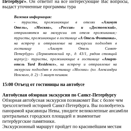
Петербург»
. Он ответит на все интересующие Вас вопросы,
выдаст уточненные программы тура
Важная информация:
- туристы, проживающие в отелях
«Азимут
Отель», «Москва», «Россия» и «Достоевский»
,
отправляются на экскурсии от отеля проживания;
-
туристы, проживающие в гостинице
«А Отель Фонтанка»
,
на встречу и отправление на экскурсии подходят в
гостиницу «Азимут Отель Санкт-
Петербург» (Лермонтовский пр., д. 43/1, рядом стоящий
корпус);
- туристы, проживающие в гостинице
«Апарт-
отель Yard Residence»
, на встречу и отправление на
экскурсии подходят в гостиницу «Москва» (пл. Александра
Невского, д. 2) - 5 минут пешком
.
15:00 Отъезд от гостиницы на автобусе
Автобусная обзорная экскурсия по Санкт-Петербургу
Обзорная автобусная экскурсия познакомит Вас с более чем
трехсотлетней историей Санкт-Петербурга. Вы полюбуетесь
панорамой красавицы Невы, увидите великолепные ансамбли
центральных городских площадей и знаменитые
петербургские памятники.
Экскурсионный маршрут пройдет по красивейшим местам