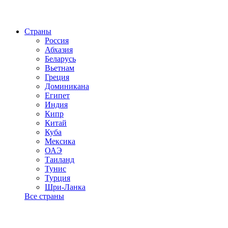
Страны
Россия
Абхазия
Беларусь
Вьетнам
Греция
Доминикана
Египет
Индия
Кипр
Китай
Куба
Мексика
ОАЭ
Таиланд
Тунис
Турция
Шри-Ланка
Все страны