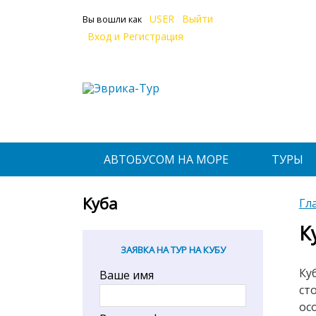
USER
Выйти
Вы вошли как
Вход и Регистрация
АВТОБУСОМ НА МОРЕ
ТУРЫ
Куба
Гл
К
ЗАЯВКА НА ТУР НА КУБУ
Ку
Ваше имя
ст
ос