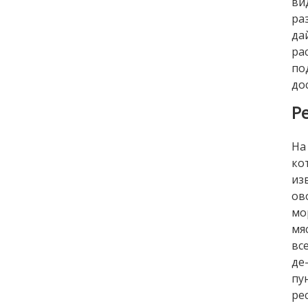
ви
ра
да
ра
по
до
Р
На
ко
из
ов
мо
мя
вс
де
пу
ре