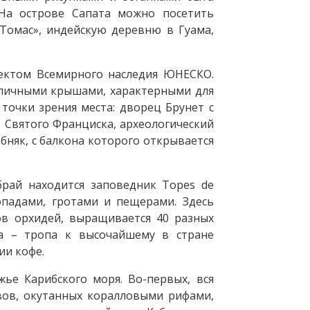
 На острове Сапата можно посетить
Томас», индейскую деревню в Гуама,
ектом Всемирного наследия ЮНЕСКО.
репичными крышами, характерными для
точки зрения места: дворец Брунет с
 Святого Франциска, археологический
бняк, с балкона которого открывается
брай находится заповедник Topes de
допадами, гротами и пещерами. Здесь
ов орхидей, выращивается 40 разных
а – тропа к высочайшему в стране
ии кофе.
жье Карибского моря. Во-первых, вся
вов, окутанных коралловыми рифами,