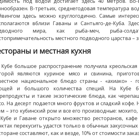
димость под водой достигает здесь 40 метров. Во
знообразен. В-третьих, среднегодовая температура вод
йвингом здесь можно круглогодично. Самые интерес
сполагаются вблизи Гаваны и Сантьяго-де-Куба. Зд
дводного мира, как рыба-меч, рыба-солда
стопримечательность местного подводного царства – з
естораны и местная кухня
 Кубе большое распространение получила креольская
торой являются куриное мясо и свинина, пригото
вестное национальное блюдо страны - «ахиако» - г
ощей и большого количества специй. На Кубе б
репродукты и такие экзотические блюда, как черепа
со. На десерт подается много фруктов и сладкий кофе
ем – это кубинский ром и все его производные: мохито, 
-Кубе и Гаване открыто множество ресторанов, кафе
нктах перекусить удастся только в обычных закусочны
сторане составляют, как и везде, 10% от стоимости заказ