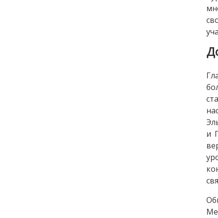
мн
св
уч
Д
Гл
бо
ст
на
Эл
и 
ве
ур
ко
св
Об
Ме