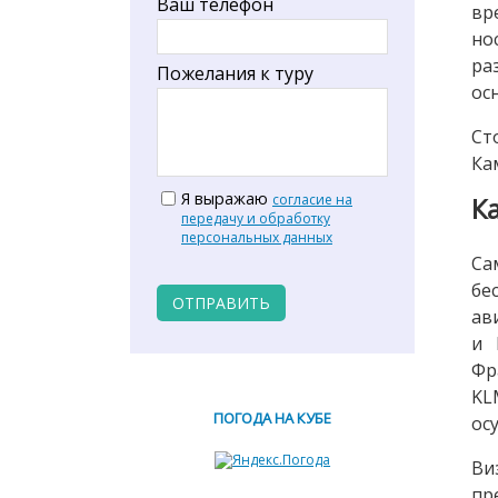
Ваш телефон
вр
но
ра
Пожелания к туру
ос
Ст
Ка
Я выражаю
согласие на
К
передачу и обработку
персональных данных
Са
бе
ОТПРАВИТЬ
ав
и 
Фр
KL
ПОГОДА НА КУБЕ
ос
Ви
пр