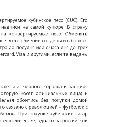
ртируемое кубинское песо (CUC). Его
 надписи на самой купюре. В страну
 на конвертируемые песо. Обменять
ее всего обменивать деньги в банках,
ра до полудня или с часа дня до трех
rcard, Visa и другими, если те выданы
раслеты из черного коралла и панциря
 которую носят официальные лица) и
 Нельзя обойтись без покупки домой
что связано с революцией – футболок с
бомов. При покупке кубинских сигар
бом количестве, однако на российской