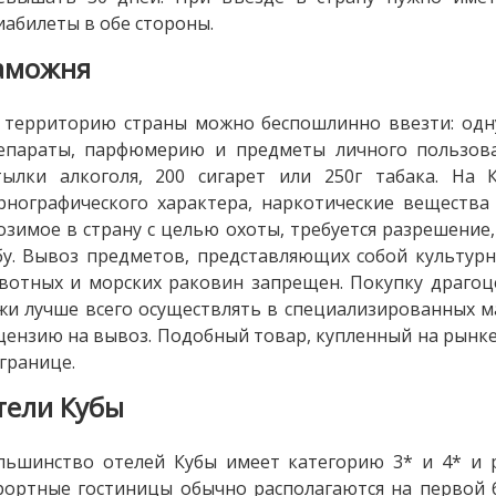
иабилеты в обе стороны.
аможня
 территорию страны можно беспошлинно ввезти: одн
епараты, парфюмерию и предметы личного пользова
тылки алкоголя, 200 сигарет или 250г табака. На
рнографического характера, наркотические вещества
озимое в страну с целью охоты, требуется разрешение
бу. Вывоз предметов, представляющих собой культур
вотных и морских раковин запрещен. Покупку драгоц
жи лучше всего осуществлять в специализированных ма
цензию на вывоз. Подобный товар, купленный на рынке
 границе.
тели Кубы
льшинство отелей Кубы имеет категорию 3* и 4* и р
рортные гостиницы обычно располагаются на первой 