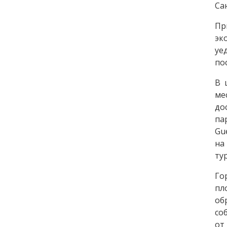
Са
Пр
эк
уе
по
В 
ме
до
па
Gu
на
ту
Го
пл
об
со
от