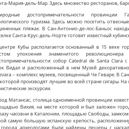
нта-Мария-дель-Мар. Здесь множество ресторанов, бар
иродные достопримечательности провинции Га
ологического туризма. Здесь можно посетить отвесные
диненных пляжах. В Сан-Антонио-де-лос-Баньос нахо
селке Санта-Крус-дель-Норте готовят известный кубинск
центре Кубы располагается основанный в 15 веке го
стом упокоения знаменитого революционера
стопримечательности: собор Catedral de Santa Clara 
рк Видал и расположенный в нем Музей декоративног
evara – комплекс музеев, посвященный Че Геваре. В Сан
 которой производят лучшие во всей стране сигары. На
ристические экскурсии.
род Матансас, столица одноименной провинции извес
ощадью Вихия, на месте которой и был заложен горо
разу часовни в Каталонии, площадью Свободы, замком
бой самую большую испанскую крепость, расположенн
 города археологами были найдены пещеры с наска