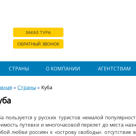
ЗАКАЗ ТУРА
ОБРАТНЫЙ ЗВОНОК
СТРАНЫ
О КОМПАНИИ
АГЕНТСТВАМ
авная
Страны
Куба
уба
ба пользуется у русских туристов немалой популярнос
оимость путевки и многочасовой перелет до места наз
обой любви россиян к «острову свободы»: отсутствие в