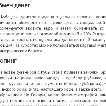
бмен денег
 Кубе для туристов введена отдельная валюта - конве
личие от обычного песо заключается в специальной
комендуется ввозить евро и затем обменивать их
ллары можно лишь с огромной комиссией в 20%. Выгодн
торые открыты с понедельника до пятницы с 8 часов ут
сов дня. На курортах можно пользоваться картами Maste
 американским банком.
опинг
качестве сувениров с Кубы стоит привезти заколки, б
репахи, национальную одежду – гуаяберу (рубашка,
увь, музыкальные инструменты (бонго, тумбадора).
бинского рома, сигар, настоящего кофе, а также всего, 
ображением Че Гевары, черно-белых фотографий, аль
едует помнить, что вывозить их из страны можно в лю