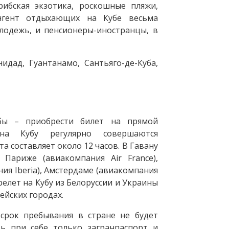
ибская экзотика, роскошные пляжи,
нгент отдыхающих на Кубе весьма
лодежь, и пенсионеры-иностранцы, в
идад, Гуантанамо, Сантьяго-де-Куба,
бы – приобрести билет на прямой
 на Кубу регулярно совершаются
 составляет около 12 часов. В Гавану
Париже (авиакомпания Air France),
ия Iberia), Амстердаме (авиакомпания
ерелет на Кубу из Белоруссии и Украины
ейских городах.
 срок пребывания в стране не будет
ь при себе только загранпаспорт и