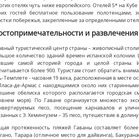
огих отелях чуть ниже европейского. Отелей 5* на Кубе
оих гостей бесплатное пользование полотенцами, 
астки побережья, закрепленные за определенными отел
остопримечательности и развлечения
авный туристический центр страны – живописный столи
льшое количество зданий времен испанской колонии. 
авшие самой историей города и целой страны. И
считывается более 900. Туристам стоит обратить вним
ь-Темплете - часовня 19 века, расположенная в месте о
Пласа-де-Армас с находящимися около них старинным
ршине обелиска которого располагается городская 
овнем моря). По Гаване организуется множество экс
нвертируемых песо, посещение карнавалов и уличн
язанных с Э. Хемингуэем – 35 песо, путешествие в долину 
щая протяженность пляжей Гаваны составляет более
гано, Тарара (отличное место для дайвинга), Бакуран