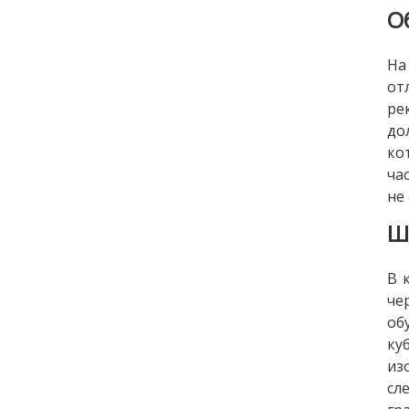
О
На
от
ре
до
ко
ча
не
Ш
В 
че
об
ку
из
сл