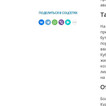
ав
ПОДЕЛИТЬСЯ В СОЦСЕТЯХ
Т
На
пр
бу
по
вв
Ку
жи
ко
ли
на
О
Бо
Ку