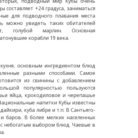
-вторых, подводный мир Кубы очень
ы составляет +24 градуса, заниматься
ные для подводного плавания места
есь можно увидеть таких обитателей
т, голубой марлин. Основная
атонувшие корабли 19 века.
 кухня, основным ингредиентом блюд
вленные разными способами. Самое
отовится из свинины с добавлением
ольшой популярностью пользуются
шьи яйца, крокодиловое и черепашье
. Национальные напитки Кубы известны
дайкири, куба либре и т.п. В Сантьяго-
 и баров. В более мелких населенных
х с небогатым выбором блюд. Чаевые в
а.