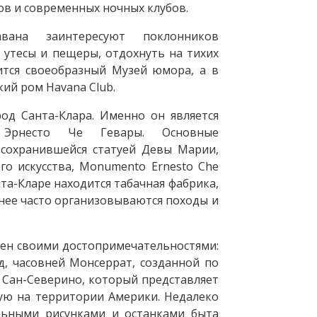
ов и современных ночных клубов.
вана заинтересуют поклонников
 утесы и пещеры, отдохнуть на тихих
дится своеобразный Музей юмора, а в
ий ром Havana Club.
род Санта-Клара. Именно он является
 Эрнесто Че Гевары. Основные
с сохранившейся статуей Девы Марии,
о искусства, Monumento Ernesto Che
та-Кларе находится табачная фабрика,
 нее часто организовываются походы и
тен своими достопримечательностями:
д, часовней Монсеррат, созданной по
 Сан-Северино, который представляет
ую на территории Америки. Недалеко
льными рисунками и останками быта