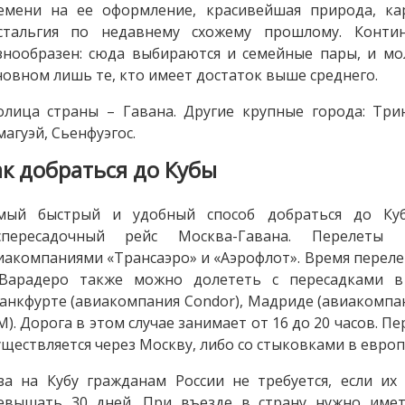
емени на ее оформление, красивейшая природа, кар
стальгия по недавнему схожему прошлому. Конти
знообразен: сюда выбираются и семейные пары, и мо
новном лишь те, кто имеет достаток выше среднего.
олица страны – Гавана. Другие крупные города: Трин
магуэй, Сьенфуэгос.
ак добраться до Кубы
мый быстрый и удобный способ добраться до Ку
спересадочный рейс Москва-Гавана. Перелеты
иакомпаниями «Трансаэро» и «Аэрофлот». Время перелета
Варадеро также можно долететь с пересадками в 
анкфурте (авиакомпания Condor), Мадриде (авиакомпан
M). Дорога в этом случае занимает от 16 до 20 часов. П
уществляется через Москву, либо со стыковками в европ
за на Кубу гражданам России не требуется, если их
евышать 30 дней. При въезде в страну нужно имет