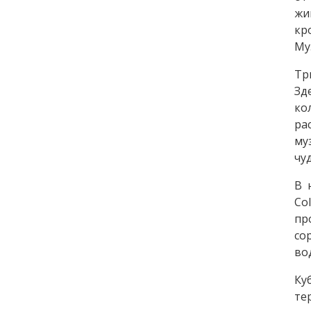
жи
кр
Му
Тр
Зд
ко
ра
му
чу
В 
Co
пр
со
во
Ку
те