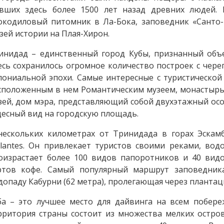
вших здесь более 1500 лет назад древних людей.
окодиловый питомник в Ла-Бока, заповедник «Санто-
зей истории на Плая-Хирон.
инидад – единственный город Кубы, признанный объ
есь сохранилось огромное количество построек с че
лониальной эпохи. Самые интересные с туристической 
сположенным в нем Романтическим музеем, монастырь
зей, дом мэра, представляющий собой двухэтажный осо
десный вид на городскую площадь.
нескольких километрах от Тринидада в горах Эскам
llantes. Он привлекает туристов своими реками, во
оизрастает более 100 видов папоротников и 40 вид
ртов кофе. Самый популярный маршрут заповедник
допаду Кабурни (62 метра), пролегающая через плантац
ба – это лучшее место для дайвинга на всем побере
рритория страны состоит из множества мелких остро