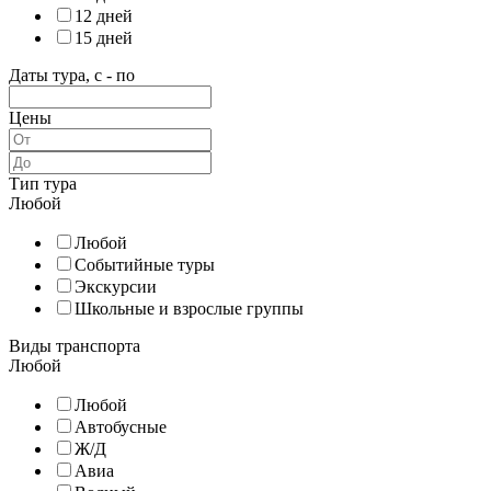
12 дней
15 дней
Даты тура, с - по
Цены
Тип тура
Любой
Любой
Событийные туры
Экскурсии
Школьные и взрослые группы
Виды транспорта
Любой
Любой
Автобусные
Ж/Д
Авиа