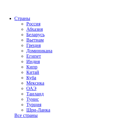
Страны
Россия
Абхазия
Беларусь
Вьетнам
Греция
Доминикана
Египет
Индия
Кипр
Китай
Куба
Мексика
ОАЭ
Таиланд
Тунис
Турция
Шри-Ланка
Все страны