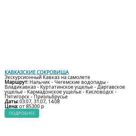
8 дней
КАВКАЗСКИЕ СОКРОВИЩА
Экскурсионный Кавказ на самолете
Маршрут:
Нальчик - Чегемские водопады -
Владикавказ - Куртатинское ущелье - Даргавское
ущелье - Кармадонское ущелье - Кисловодск -
Пятигорск - Приэльбрусье
Даты:
03.07, 31.07, 14.08
Цена:
от 85300 р
ПОДРОБНЕЕ