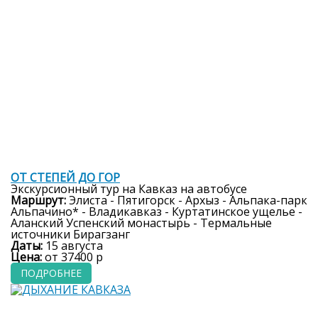
7 дней
ОТ СТЕПЕЙ ДО ГОР
Экскурсионный тур на Кавказ на автобусе
Маршрут:
Элиста - Пятигорск - Архыз - Альпака-парк
Альпачино* - Владикавказ - Куртатинское ущелье -
Аланский Успенский монастырь - Термальные
источники Бирагзанг
Даты:
15 августа
Цена:
от 37400 р
ПОДРОБНЕЕ