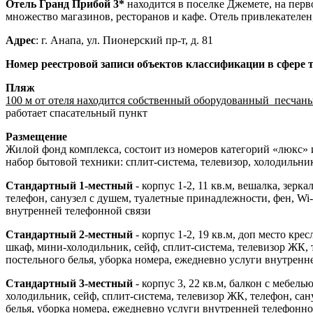
Отель Гранд Прибой 3*
находится в поселке Джемете, на перв
множество магазинов, ресторанов и кафе. Отель привлекателен,
Адрес
: г. Анапа, ул. Пионерский пр-т, д. 81
Номер реестровой записи объектов классификации в сфере 
Пляж
100 м от отеля находится собственный оборудованный песчан
работает спасательный пункт
Размещение
Жилой фонд комплекса, состоит из номеров категорий «люкс» 
набор бытовой техники: сплит-система, телевизор, холодильник
Стандартный 1-местный
- корпус 1-2, 11 кв.м, вешалка, зерк
телефон, санузел с душем, туалетные принадлежности, фен, Wi-
внутренней телефонной связи
Стандартный 2-местный
- корпус 1-2, 19 кв.м, доп место кре
шкаф, мини-холодильник, сейф, сплит-система, телевизор ЖК, т
постельного белья, уборка номера, ежедневно услуги внутренн
Стандартный 3-местный
- корпус 3, 22 кв.м, балкон с мебель
холодильник, сейф, сплит-система, телевизор ЖК, телефон, сан
белья, уборка номера, ежедневно услуги внутренней телефонно