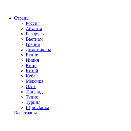
Страны
Россия
Абхазия
Беларусь
Вьетнам
Греция
Доминикана
Египет
Индия
Кипр
Китай
Куба
Мексика
ОАЭ
Таиланд
Тунис
Турция
Шри-Ланка
Все страны