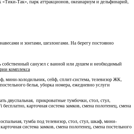
рк «Тики-Так», парк аттракционов, океанариум и дельфинарий,
 навесами и зонтами, шезлонгами. На берегу постоянно
ть собственный санузел с ванной или душем и необходимый
ории комплекса
шкаф, мини-холодильник, сейф, сплит-система, телевизор ЖК,
 постельного белья, уборка номера, ежедневно услуги
вать двуспальная, прикроватные тумбочки, стол, стул,
i бесплатно, карточная система замков, смена полотенец, смена
носпальная, тумба под телевизор, стол, стул, шкаф, мини-
 карточная система замков, смена полотенец, смена постельного