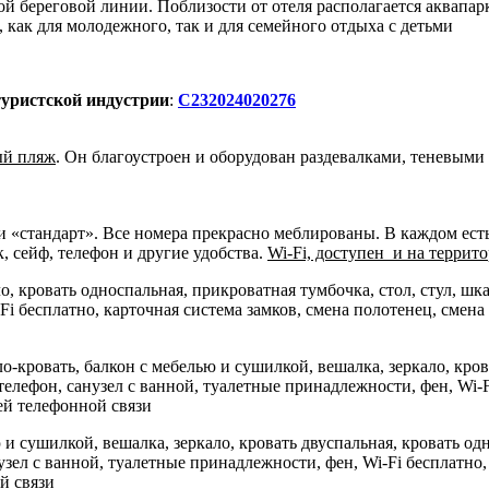
ой береговой линии. Поблизости от отеля располагается аквапа
 как для молодежного, так и для семейного отдыха с детьми
туристской индустрии
:
С232024020276
ый пляж
. Он благоустроен и оборудован раздевалками, теневыми
и «стандарт». Все номера прекрасно меблированы. В каждом ес
, сейф, телефон и другие удобства.
Wi-Fi, доступен и на террит
ало, кровать односпальная, прикроватная тумбочка, стол, стул, 
Fi бесплатно, карточная система замков, смена полотенец, смена
сло-кровать, балкон с мебелью и сушилкой, вешалка, зеркало, кро
елефон, санузел с ванной, туалетные принадлежности, фен, Wi-F
ей телефонной связи
ю и сушилкой, вешалка, зеркало, кровать двуспальная, кровать од
узел с ванной, туалетные принадлежности, фен, Wi-Fi бесплатно,
й связи