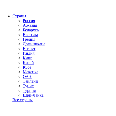
Страны
Россия
Абхазия
Беларусь
Вьетнам
Греция
Доминикана
Египет
Индия
Кипр
Китай
Куба
Мексика
ОАЭ
Таиланд
Тунис
Турция
Шри-Ланка
Все страны