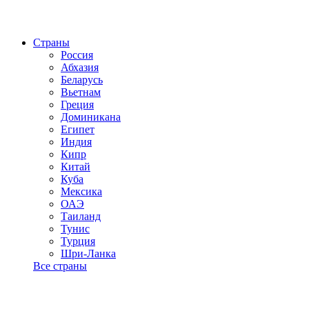
Страны
Россия
Абхазия
Беларусь
Вьетнам
Греция
Доминикана
Египет
Индия
Кипр
Китай
Куба
Мексика
ОАЭ
Таиланд
Тунис
Турция
Шри-Ланка
Все страны