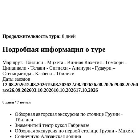
Продолжительность тура:
8 дней
Подробная информация о туре
Маршрут:
Тбилиси - Мцхета - Винная Кахетия - Гомбори -
Цинандали - Телави - Сигнахи - Ананури - Гудаури –
Степацминда - Казбеги - Тбилиси
Даты заездов
12.08.2026
15.08.2026
19.08.2026
22.08.2026
26.08.2026
29.08.2026
0
все
26.09.2026
03.10.2026
10.10.2026
17.10.2026
8 дней / 7 ночей
Обзорная авторская экскурсия по столице Грузии -
Тбилиси
Знаменитый театр кукол Габриадзе
Обзорная экскурсия по первой столице Грузии - Мцхете
Солнечную Алазанская долина