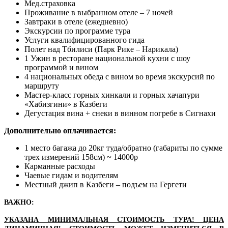
Мед.страховка
Проживание в выбранном отеле – 7 ночей
Завтраки в отеле (ежедневно)
Экскурсии по программе тура
Услуги квалифицированного гида
Полет над Тбилиси (Парк Рике – Нарикала)
1 Ужин в ресторане национальной кухни с шоу
программой и вином
4 национальных обеда с вином во время экскурсий по
маршруту
Мастер-класс горных хинкали и горных хачапури
«Хабизгини» в Казбеги
Дегустация вина + снеки в винном погребе в Сигнахи
Дополнительно оплачивается:
1 место багажа до 20кг туда/обратно (габариты по сумме
трех измерений 158см) ~ 14000р
Карманные расходы
Чаевые гидам и водителям
Местный джип в Казбеги – подъем на Гергети
ВАЖНО:
УКАЗАНА МИНИМАЛЬНАЯ СТОИМОСТЬ ТУРА! ЦЕНА