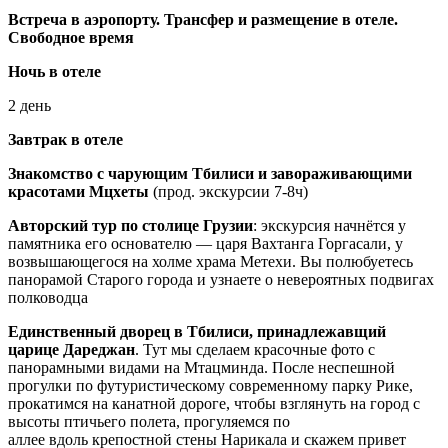
Встреча в аэропорту. Трансфер и размещение в отеле.
Свободное время
Ночь в отеле
2 день
Завтрак в отеле
Знакомство с чарующим Тбилиси и
завораживающими
красотами Мцхеты
(прод. экскурсии 7-8ч)
Авторский тур по столице Грузии
: экскурсия начнётся у
памятника его основателю — царя Вахтанга Горгасали, у
возвышающегося на холме храма Метехи. Вы полюбуетесь
панорамой Старого города и узнаете о невероятных подвигах
полководца
Единственный дворец в Тбилиси, принадлежавщий
царице Дареджан
. Тут мы сделаем красочные фото с
панорамными видами на Мтацминда. После неспешной
прогулки по футуристическому современному парку Рике,
прокатимся на канатной дороге, чтобы взглянуть на город с
высоты птичьего полета, прогуляемся по
аллее вдоль крепостной стены Нарикала и скажем привет