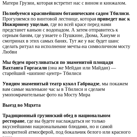
Матери Грузии, которая встретит нас с вином и кинжалом.
Полюбуемся красивейшим ботаническим садом Тбилиси
.
Прогуляемся по винтовой лестнице, которая
приведет нас к
Инжирному ущелью
, где во всей красе перед нами
предстанет каньон с водопадом. А затем отправитесь к
серным баням, где узнаете о Пушкине, Дюма, Хануме и
смотринах в этих самых банях. Тут же у вас будет шанс
сделать ритуал на исполнение мечты-на символичном мосту
Любви
Мы будем прогуливаться по знаменитой площади
Вахтанга Горгасали
(она же Мейдан или Майдан) —
старейший «шопинг-центр» Тбилиси
Увидим знаменитый театр кукол Габриадзе
, мы покажем
вам самые маленькие час ы в Тбилиси и сделаем
умопомрачительные фото на Мосту Мира
Выезд во Мцхета
Традиционный грузинский обед в национальном
ресторане
, где вы будете наслаждаться не только
вкуснейшими национальными блюдами, но и самой
колоритной атмосферой, под бокальчик белого или красного