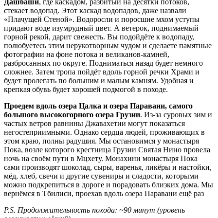
Дашбаши
, где каскадом, разбитый на десятки потоков,
стекает водопад. Этот каскад водопадов, даже назвали
«Плачущей Стеной». Водоросли и поросшие мхом уступы
придают воде изумрудный цвет. А ветерок, поднимаемый
горной рекой, дарит свежесть. Вы подойдёте к водопаду,
полюбуетесь этим нерукотворным чудом и сделаете памятные
фотографии на фоне потока и великанов-камней,
разбросанных по округе. Подниматься назад будет немного
сложнее. Затем тропа пойдёт вдоль горной речки Храми и
будет пролегать по большим и малым камням. Удобная и
крепкая обувь будет хорошей подмогой в походе.
Проедем вдоль озера Цалка и озера Паравани, самого
большого высокогорного озера Грузии
. Из-за суровых зим и
частых ветров равнины Джавахетии могут показаться
негостеприимными. Однако сердца людей, проживающих в
этом краю, полны радушия. Мы остановимся у монастыря
Пока, возле которого крестница Грузии Святая Нино провела
ночь на своём пути в Мцхету. Монахини монастыря Пока
сами производят шоколад, сыры, варенья, ликёры и настойки,
мёд, хлеб, свечи и другие сувениры и сладости, которыми
можно подкрепиться в дороге и порадовать близких дома. Мы
вернёмся в Тбилиси, проехав вдоль озера Паравани ещё раз
Р.S. Продолжительность похода: ~90 минут (уровень