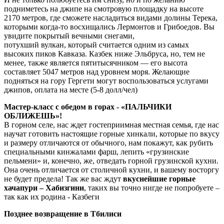
подниметесь на джипе на смотровую площадку на высоте
2170 метров, где сможете насладиться видами долины Терека,
которыми когда-то восхищались Лермонтов и Грибоедов. Вы
увидите покрытый вечными снегами,
потухший вулкан, который считается одним из самых
высоких пиков Кавказа. Казбек ниже Эльбруса, но, тем не
менее, также является пятитысячником — его высота
составляет 5047 метров над уровнем моря. Желающие
подняться на гору Гергети могут воспользоваться услугами
джипов, оплата на месте (5-8 долл/чел)
Мастер-класс с обедом в горах - «ПАЛЬЧИКИ
ОБЛИЖЕШЬ»!
В горном селе, нас ждет гостеприимная местная семья, где нас
научат готовить настоящие горные хинкали, которые по вкусу
и размеру отличаются от обычного, нам покажут, как рубить
специальными кинжалами фарш, лепить «грузинские
пельмени» и, конечно, же, отведать горной грузинской кухни.
Она очень отличается от столичной кухни, и вашему восторгу
не будет предела! Так же вас ждут
вкуснейшие горные
хачапури – Хабизгини
, таких вы точно нигде не попробуете –
так как их родина - Казбеги
Позднее возвращение в Тбилиси