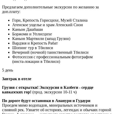
Предлагаем дополнительные экскурсии по желанию за
доп.плату:
Гори, Крепость Горисцихе, Музей Сталина
Атенское ущелье и храм Атенский Сион
Каньон Дашбаши
Боржоми и Уплисцихе
Каньон Мартвили (запад Грузии)
Вардзия и Крепость Рабат
Шопинг тур в Тбилиси
Вечерний (ночной) таинственный Тбилиси
Фотосессия с профессиональным фотографом
(инста-локации в Тбилиси)
5 день
Завтрак в отеле
Грузия с открытки!
Экскурсия в Казбеги - сердце
кавказских гор!
(прод. экскурсии 10-11 ч)
По дороге будут остановки в Ананури и Гудаури
Проедем мимо водопадов, минеральных источников и
слияний рек. Узнаете об историях, легендах и обычаях горной