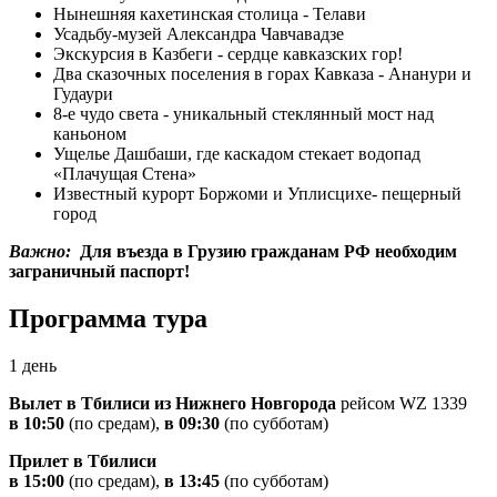
Нынешняя кахетинская столица - Телави
Усадьбу-музей Александра Чавчавадзе
Экскурсия в Казбеги - сердце кавказских гор!
Два сказочных поселения в горах Кавказа - Ананури и
Гудаури
8-е чудо света - уникальный стеклянный мост над
каньоном
Ущелье Дашбаши, где каскадом стекает водопад
«Плачущая Стена»
Известный курорт Боржоми и Уплисцихе- пещерный
город
Важно:
Для въезда в Грузию гражданам РФ необходим
заграничный паспорт!
Программа тура
1 день
Вылет в Тбилиси из Нижнего Новгорода
рейсом WZ 1339
в 10:50
(по средам),
в 09:30
(по субботам)
Прилет в Тбилиси
в 15:00
(по средам),
в 13:45
(по субботам)