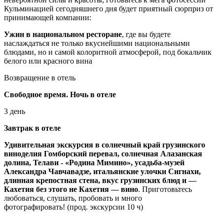
Кульминацией сегодняшнего дня будет приятный сюрприз от
принимающей компании:
Ужин в национальном ресторане
, где вы будете
наслаждаться не только вкуснейшими национальными
блюдами, но и самой колоритной атмосферой, под бокальчик
белого или красного вина
Возвращение в отель
Свободное время. Ночь в отеле
3 день
Завтрак в отеле
Удивительная экскурсия в солнечный край грузинского
виноделия
Гомборский перевал, солнечная Алазанская
долина, Телави - «Родина Мимино», усадьба-музей
Александра Чавчавадзе, итальянские улочки Сигнахи,
длинная крепостная стена, вкус грузинских блюд и —
Кахетия без этого не Кахетия — вино
. Приготовьтесь
любоваться, слушать, пробовать и много
фотографировать! (прод. экскурсии 10 ч)