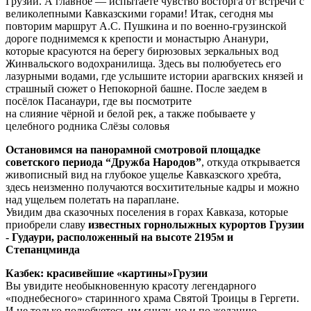
Грузии. А главное — испытаете чувство восторга от встречи с
великолепными Кавказскими горами! Итак, сегодня мы
повторим маршрут А.С. Пушкина и по военно-грузинской
дороге поднимемся к крепости и монастырю Ананури,
которые красуются на берегу бирюзовых зеркальных вод
Жинвальского водохранилища. Здесь вы полюбуетесь его
лазурными водами, где услышите истории арагвских князей и
страшный сюжет о Непокорной башне. После заедем в
посёлок Пасанаури, где вы посмотрите
на слияние чёрной и белой рек, а также побываете у
целебного родника Слёзы соловья
Остановимся на панорамной смотровой площадке
советского периода “Дружба Народов”
, откуда открывается
живописный вид на глубокое ущелье Кавказского хребта,
здесь неизменно получаются восхитительные кадры и можно
над ущельем полетать на параплане.
Увидим два сказочных поселения в горах Кавказа, которые
приобрели славу
известных горнолыжных курортов Грузии
- Гудаури, расположенный на высоте 2195м и
Степанцминда
Казбек: красивейшие «картины»Грузии
Вы увидите необыкновенную красоту легендарного
«поднебесного» старинного храма Святой Троицы в Гергети.
И не только полюбуетесь им снизу, но и по желанию