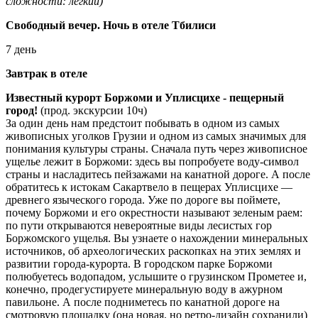
сложности: лёгкий)
Свободный вечер. Ночь в отеле Тбилиси
7 день
Завтрак в отеле
Известный курорт Боржоми и Уплисцихе - пещерный
город!
(прод. экскурсии 10ч)
За один день нам предстоит побывать в одном из самых
живописных уголков Грузии и одном из самых значимых для
понимания культуры страны. Сначала путь через живописное
ущелье лежит в Боржоми: здесь вы попробуете воду-символ
страны и насладитесь пейзажами на канатной дороге. А после
обратитесь к истокам Сакартвело в пещерах Уплисцихе —
древнего языческого города. Уже по дороге вы поймете,
почему Боржоми и его окрестности называют зеленым раем:
по пути открываются невероятные виды лесистых гор
Боржомского ущелья. Вы узнаете о нахождении минеральных
источников, об археологических раскопках на этих землях и
развитии города-курорта. В городском парке Боржоми
полюбуетесь водопадом, услышите о грузинском Прометее и,
конечно, продегустируете минеральную воду в ажурном
павильоне. А после подниметесь по канатной дороге на
смотровую площадку (она новая, но ретро-дизайн сохранили)