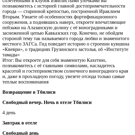
сплетенными в клубок извилистыми улочками вы
познакомитесь с историей главной достопримечательности
города — старинной крепостью, построенной Ираклием
Вторым. Узнаете об особенностях фортификационного
сооружения, а поднявшись наверх, откроете впечатляющие
пейзажи на Алазанскую долину с её виноградниками и
заснеженной цепью Кавказских гор. Конечно, не обойдем
стороной тему так называемого города любви и знаменитого
местного ЗАГСа. Гид поведает историю о строении кувшина
«Квеври», о традициях Грузинского застолья, об «Институте
тамады»
Итог: Вы откроете для себя знаменитую Кахетию,
познакомитесь с её главными символами, насладитесь
красотой и гостеприимством солнечного виноградного края
и, даже в прохладную погоду, увезете отсюда только самые
теплые воспоминания
Возвращение в Тбилиси
Свободный вечер. Ночь в отеле Тбилиси
4 день
Завтрак в отеле
Свободный день