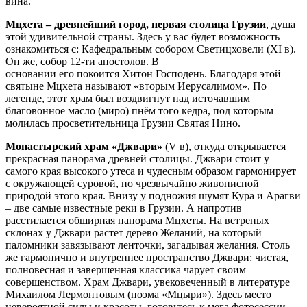
вина.
Мцхета – древнейший город, первая столица Грузии
, душа
этой удивительной страны. Здесь у вас будет возможность
ознакомиться с: Кафедральным собором Светицховели (XI в).
Он же, собор 12-ти апостолов. В
основании его покоится Хитон Господень. Благодаря этой
святыне Мцхета называют «вторым Иерусалимом». По
легенде, этот храм был воздвигнут над источавшим
благовонное масло (миро) пнём того кедра, под которым
молилась просветительница Грузии Святая Нино.
Монастырский храм «Джвари»
(V в), откуда открывается
прекрасная панорама древней столицы. Джвари стоит у
самого края высокого утеса и чудесным образом гармонирует
с окружающей суровой, но чрезвычайно живописной
природой этого края. Внизу у подножия шумят Кура и Арагви
– две самые известные реки в Грузии. А напротив
расстилается обширная панорама Мцхеты. На ветреных
склонах у Джвари растет дерево Желаний, на который
паломники завязывают ленточки, загадывая желания. Столь
же гармонично и внутреннее пространство Джвари: чистая,
полновесная и завершенная классика чарует своим
совершенством. Храм Джвари, увековеченный в литературе
Михаилом Лермонтовым (поэма «Мцыри»). Здесь место
невероятной силы и красоты, готовьтесь к мега фотосессии