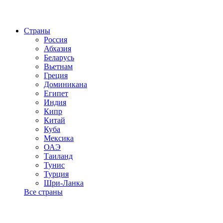
Страны
Россия
Абхазия
Беларусь
Вьетнам
Греция
Доминикана
Египет
Индия
Кипр
Китай
Куба
Мексика
ОАЭ
Таиланд
Тунис
Турция
Шри-Ланка
Все страны