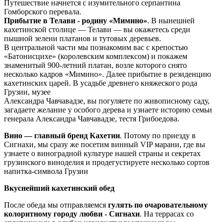
Путешествие начнется с изумительного серпантина
Гомборского перевала.
Прибытие в Телави - родину «Мимино»
. В нынешней
кахетинской столице — Телави — вы окажетесь среди
пышной зелени платанов и тутовых деревьев.
В центральной части мы познакомим вас с крепостью
«Батонисцихе» (королевским комплексом) и покажем
знаменитый 900-летний платан, возле которого снято
несколько кадров «Мимино». Далее прибытие в резиденцию
кахетинских царей. В усадьбе древнего княжеского рода
Грузии, музее
Александра Чавчавадзе, вы погуляете по живописному саду,
загадаете желание у особого дерева и узнаете историю семьи
генерала Александра Чавчавадзе, тестя Грибоедова.
Вино — главный бренд Кахетии
. Потому по приезду в
Сигнахи, мы сразу же посетим винный VIP марани, где вы
узнаете о виноградной культуре нашей страны и секретах
грузинского виноделия и продегустируете несколько сортов
напитка-символа Грузии
Вкуснейший кахетинский обед
После обеда мы отправляемся
гулять по очаровательному
колоритному городу любви - Сигнахи
. На террасах со