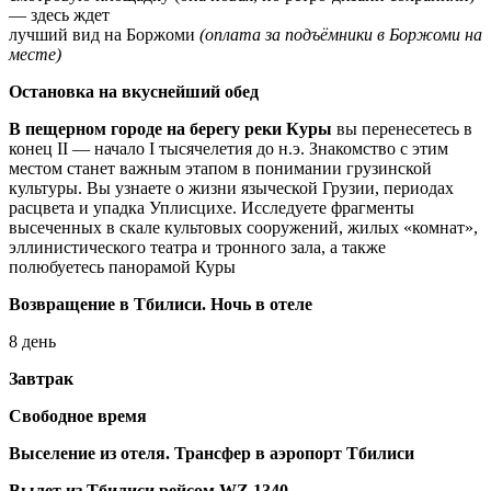
— здесь ждет
лучший вид на Боржоми
(оплата за подъёмники в Боржоми на
месте)
Остановка на вкуснейший обед
В пещерном городе на берегу реки Куры
вы перенесетесь в
конец II — начало I тысячелетия до н.э. Знакомство с этим
местом станет важным этапом в понимании грузинской
культуры. Вы узнаете о жизни языческой Грузии, периодах
расцвета и упадка Уплисцихе. Исследуете фрагменты
высеченных в скале культовых сооружений, жилых «комнат»,
эллинистического театра и тронного зала, а также
полюбуетесь панорамой Куры
Возвращение в Тбилиси. Ночь в отеле
8 день
Завтрак
Свободное время
Выселение из отеля.
Трансфер в аэропорт Тбилиси
Вылет из Тбилиси рейсом WZ 1340