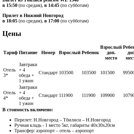
в 15:50
(по средам),
в 14:45
(по субботам)
Прилет в Нижний Новгород
в 18:05
(по средам),
в 17:00
(по субботам)
Цены
Взрослый
Ребе
Тариф
Питание
Номер
Взрослый
Ребенок
доп.
доп
место
мес
Завтраки
Отель
+ 4
Стандарт
103500
103500
101500
9950
3*
обеда +
1 ужин
Завтраки
Отель
+ 4
Стандарт
111900
111900
109900
1079
4*
обеда +
1 ужин
В стоимость включено:
Перелет: Н.Новгород – Тбилиси – Н.Новгород
Ручная кладь - 1 место 5кг, габариты 40x30x20см
Трансфер: аэропорт – отель – аэропорт