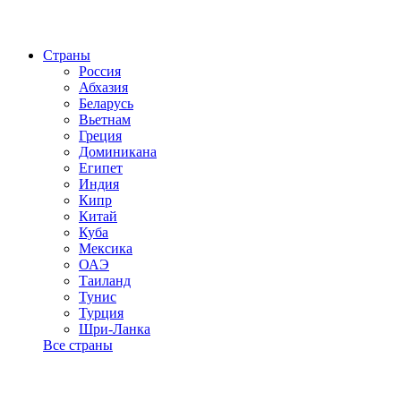
Страны
Россия
Абхазия
Беларусь
Вьетнам
Греция
Доминикана
Египет
Индия
Кипр
Китай
Куба
Мексика
ОАЭ
Таиланд
Тунис
Турция
Шри-Ланка
Все страны