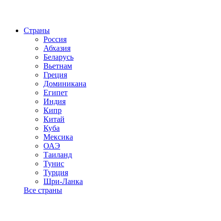
Страны
Россия
Абхазия
Беларусь
Вьетнам
Греция
Доминикана
Египет
Индия
Кипр
Китай
Куба
Мексика
ОАЭ
Таиланд
Тунис
Турция
Шри-Ланка
Все страны