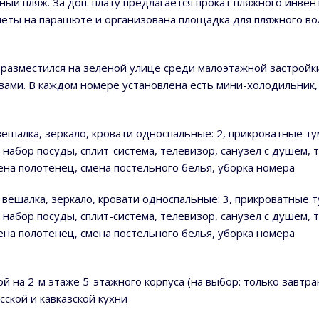
ый пляж. За доп. плату предлагается прокат пляжного инвент
полеты на парашюте и организована площадка для пляжного в
 разместился на зеленой улице среди малоэтажной застрой
ми. В каждом номере установлена есть мини-холодильник, т
 вешалка, зеркало, кровати односпальные: 2, прикроватные т
 набор посуды, сплит-система, телевизор, санузел с душем,
ена полотенец, смена постельного белья, уборка номера
, вешалка, зеркало, кровати односпальные: 3, прикроватные 
 набор посуды, сплит-система, телевизор, санузел с душем,
ена полотенец, смена постельного белья, уборка номера
 на 2-м этаже 5-этажного корпуса (на выбор: только завтрак
ской и кавказской кухни