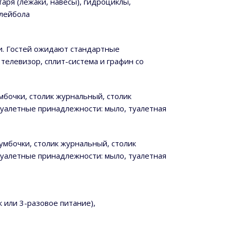
аря (лежаки, навесы), гидроциклы,
олейбола
ки. Гостей ожидают стандартные
елевизор, сплит-система и графин со
умбочки, столик журнальный, столик
 туалетные принадлежности: мыло, туалетная
тумбочки, столик журнальный, столик
 туалетные принадлежности: мыло, туалетная
 или 3-разовое питание),