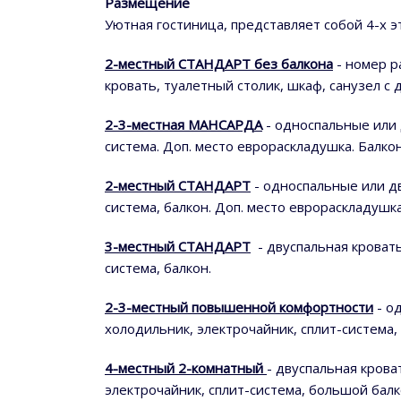
Размещение
Уютная гостиница, представляет собой 4-х 
2-местный СТАНДАРТ без балкона
- номер р
кровать, туалетный столик, шкаф, санузел с
2-3-местная МАНСАРДА
- односпальные или 
система. Доп. место еврораскладушка. Балко
2-местный СТАНДАРТ
- односпальные или дв
система, балкон. Доп. место еврораскладушк
3-местный СТАНДАРТ
- двуспальная кровать
система, балкон.
2-3-местный повышенной комфортности
- о
холодильник, электрочайник, сплит-система,
4-местный 2-комнатный
- двуспальная крова
электрочайник, сплит-система, большой балк