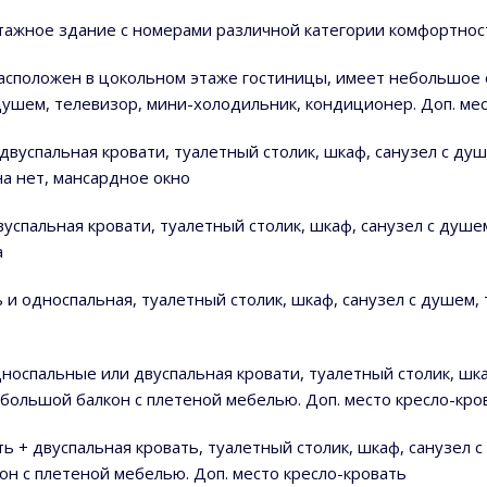
этажное здание с номерами различной категории комфортнос
асположен в цокольном этаже гостиницы, имеет небольшое о
 душем, телевизор, мини-холодильник, кондиционер. Доп. ме
двуспальная кровати, туалетный столик, шкаф, санузел с душ
на нет, мансардное окно
успальная кровати, туалетный столик, шкаф, санузел с душе
а
 и односпальная, туалетный столик, шкаф, санузел с душем,
дноспальные или двуспальная кровати, туалетный столик, шка
 большой балкон с плетеной мебелью. Доп. место кресло-кро
ть + двуспальная кровать, туалетный столик, шкаф, санузел 
он с плетеной мебелью. Доп. место кресло-кровать