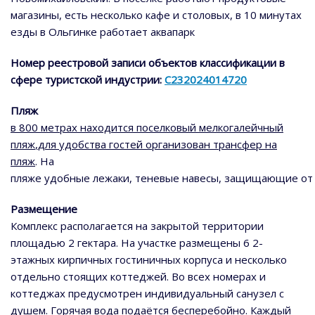
магазины, есть несколько кафе и столовых, в 10 минутах
езды в Ольгинке работает аквапарк
Номер реестровой записи объектов классификации в
сфере туристской индустрии:
С232024014720
Пляж
в 800 метрах
находится
п
оселковый
мелкогалейчный
пляж
,
для
удобства
гостей
организован
трансфер на
пляж
.
На
пляже
удобные
лежаки,
теневые
навесы,
защищающие
от
Размещение
Комплекс располагается на закрытой территории
площадью 2 гектара. На участке размещены 6 2-
этажных кирпичных гостиничных корпуса и несколько
отдельно стоящих коттеджей. Во всех номерах и
коттеджах предусмотрен индивидуальный санузел с
душем. Горячая вода подаётся бесперебойно. Каждый