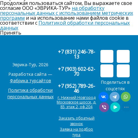
Продолжая пользоваться сайтом, Вы выражаете свое
согласие ООО «ЭВРИКА-ТУР»
на обработку
персональных данных с использованием метрических
программ
и на использование нами файлов cookie в
соответствии с
Политикой обработки персональных
данных
Принять
+7 (831) 246-78-
13
Эврика-Тур, 2026
+7 (903) 602-62-
70
Разработка сайта —
Фабрика турсайтов
Поделиться в
+7 (952) 789-26-
соцсетях
Политика обработки
46
персональных данных
г. Нижний Новгород
Московское шоссе, д.
85, этаж 2, оф.204
Заказать обратный
звонок
Заявка на подбор
тура