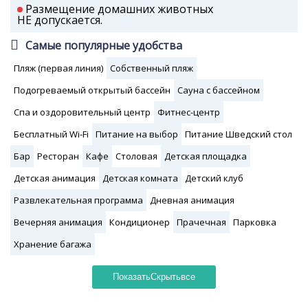
Размещение домашних животных
НЕ допускается.
Самые популярные удобства
Пляж (первая линия)
Собственный пляж
Подогреваемый открытый бассейн
Сауна с бассейном
Спа и оздоровительный центр
Фитнес-центр
Бесплатный Wi-Fi
Питание на выбор
Питание Шведский стол
Бар
Ресторан
Кафе
Столовая
Детская площадка
Детская анимация
Детская комната
Детский клуб
Развлекательная программа
Дневная анимация
Вечерняя анимация
Кондиционер
Прачечная
Парковка
Хранение багажа
Показать
Скрыть
все