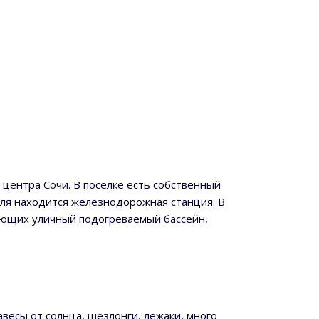
 центра Сочи. В поселке есть собственный
еля находится железнодорожная станция. В
хающих уличный подогреваемый бассейн,
авесы от солнца, шезлонги, лежаки, много