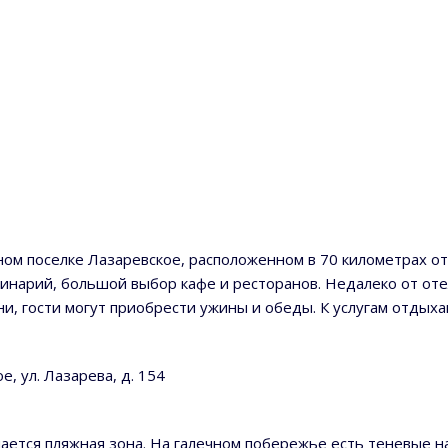
ом поселке Лазаревское, расположенном в 70 километрах от
финарий, большой выбор кафе и ресторанов. Недалеко от от
хни, гости могут приобрести ужины и обеды. К услугам отды
ое, ул. Лазарева, д. 154
нается пляжная зона. На галечном побережье есть теневые н