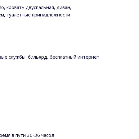
ло, кровать двуспальная, диван,
ушем, туалетные принадлежности
вые службы,
бильярд, бесплатный интернет
емя в пути 30-36 часо
в