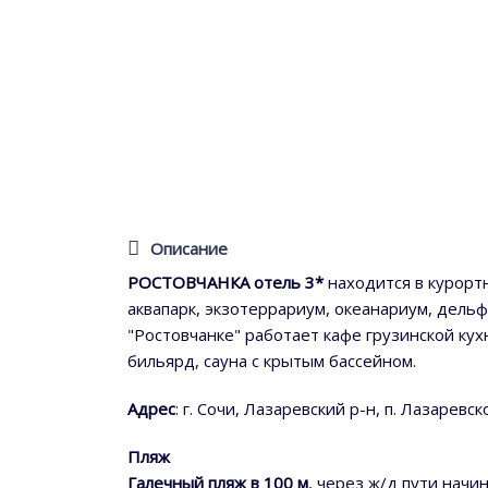
Описание
РОСТОВЧАНКА отель 3*
находится в курортн
аквапарк, экзотеррариум, океанариум, дель
"Ростовчанке" работает кафе грузинской ку
бильярд, сауна с крытым бассейном.
Адрес
: г. Сочи, Лазаревский р-н, п. Лазаревск
Пляж
Галечный пляж в 100 м
, через ж/д пути начи