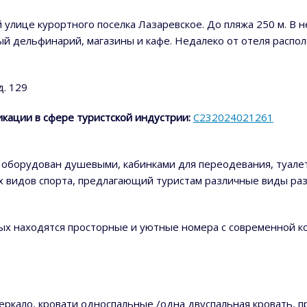
улице курортного поселка Лазаревское. До пляжа 250 м. В 
тый дельфинарий, магазины и кафе. Недалеко от отеля расп
д. 129
кации в сфере туристской индустрии:
С232024021261
ж оборудован душевыми, кабинками для переодевания, туалет
х видов спорта, предлагающий туристам различные виды раз
торых находятся просторные и уютные номера с современно
 зеркало, кровати односпальные /одна двуспальная кровать, п