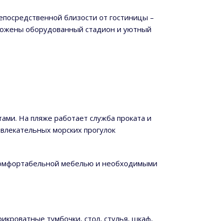
непосредственной близости от гостиницы –
оложены оборудованный стадион и уютный
ами. На пляже работает служба проката и
влекательных морских прогулок
й комфортабельной мебелью и необходимыми
рикроватные тумбочки, стол, стулья, шкаф,