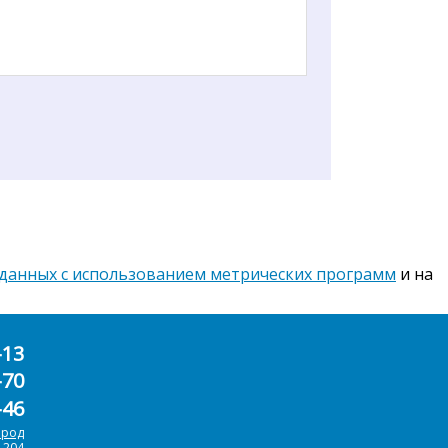
 данных с использованием метрических программ
и на
-13
-70
-46
ород
.204