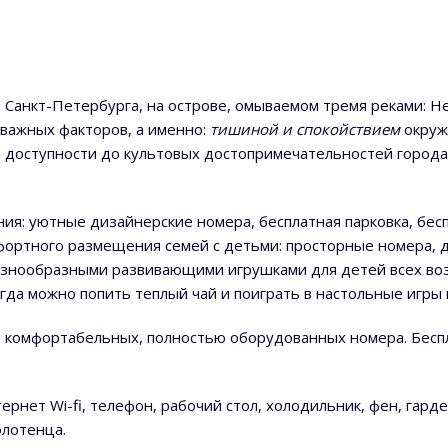
Санкт-Петербурга, на острове, омываемом тремя реками: Н
 важных факторов, а именно:
тишиной и спокойствием
окруж
й доступности до культовых достопримечательностей города:
ия: уютные дизайнерские номера, бесплатная парковка, бесп
фортного размещения семей с детьми: просторные номера, д
 разнообразными развивающими игрушками для детей всех во
гда можно попить теплый чай и поиграть в настольные игры
9 комфортабельных, полностью оборудованных номера. Бесп
рнет Wi-fi, телефон, рабочий стол, холодильник, фен, гарде
олотенца.