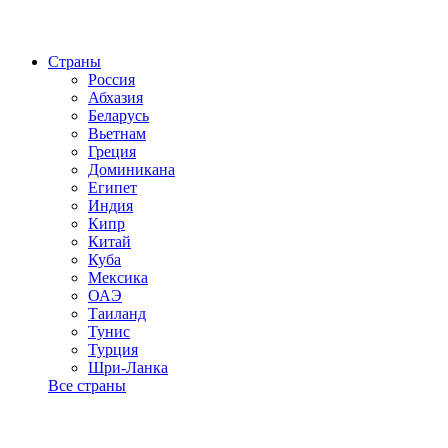
Страны
Россия
Абхазия
Беларусь
Вьетнам
Греция
Доминикана
Египет
Индия
Кипр
Китай
Куба
Мексика
ОАЭ
Таиланд
Тунис
Турция
Шри-Ланка
Все страны