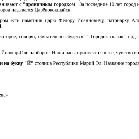
авнивают с
"пряничным городком"
За последние 10 лет город 
ород назывался Царёвококшайск.
ором есть памятник царю Фёдору Иоанновичу, патриарху А
й
.
оторое, говорят, обязательно сбудется! " Городок сказок" под
 Йошкар-Оле наоборот! Наши часы приносят счастье, чувство в
и на букву "Й"
столица Республики Марий Эл. Название города
ева»