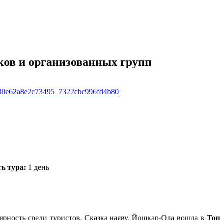
ов и организованных групп
ь тура:
1 день
рность среди туристов. Сказка наяву. Йошкар-Ола вошла в
Топ