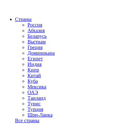
Страны
Россия
Абхазия
Беларусь
Вьетнам
Греция
Доминикана
Египет
Индия
Кипр
Китай
Куба
Мексика
ОАЭ
Таиланд
Тунис
Турция
Шри-Ланка
Все страны