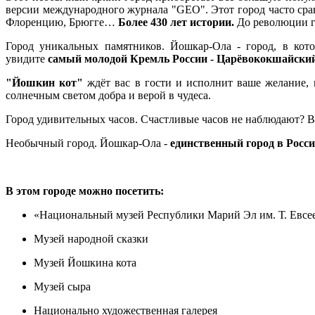
версии международного журнала "GEO". Этот город часто ср
Флоренцию, Брюгге…
Более 430 лет истории.
До революции г
Город уникальных памятников. Йошкар-Ола - город, в кот
увидите
самый молодой Кремль России - Царёвококшайски
"Йошкин кот"
ждёт вас в гости и исполнит ваше желание, к
солнечным светом добра и верой в чудеса.
Город удивительных часов. Счастливые часов не наблюдают? В
Необычный город. Йошкар-Ола -
единственный город в Росси
В этом городе можно посетить:
«Национальный музей Республики Марий Эл им. Т. Евсе
Музей народной сказки
Музей Йошкина кота
Музей сыра
Национально художественная галерея