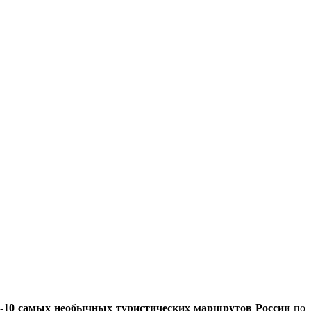
-10 самых необычных туристических маршрутов России
по