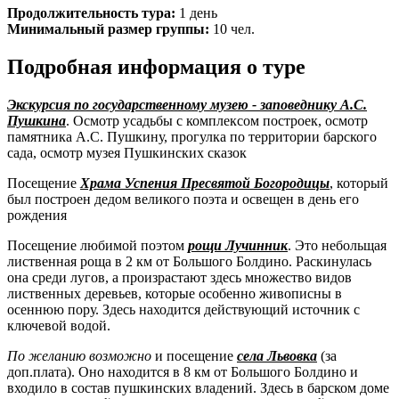
Продолжительность тура:
1 день
Минимальный размер группы:
10 чел.
Подробная информация о туре
Экскурсия по государственному музею - заповеднику А.С.
Пушкина
. Осмотр усадьбы с комплексом построек, осмотр
памятника А.С. Пушкину, прогулка по территории барского
сада, осмотр музея Пушкинских сказок
Посещение
Храма Успения Пресвятой Богородицы
, который
был построен дедом великого поэта и освещен в день его
рождения
Посещение любимой поэтом
рощи Лучинник
. Это небольщая
лиственная роща в 2 км от Большого Болдино. Раскинулась
она среди лугов, а произрастают здесь множество видов
лиственных деревьев, которые особенно живописны в
осеннюю пору. Здесь находится действующий источник с
ключевой водой.
По желанию возможно
и посещение
села Львовка
(за
доп.плата). Оно находится в 8 км от Большого Болдино и
входило в состав пушкинских владений. Здесь в барском доме