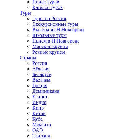
Поиск туров
Каталог туров
Туры
Туры по России
Экскурсионные туры
Вылеты из Н.Новгорода
Школьные туры
Прием в Н.Новгороде
Морские круизы
Речные круизы
Страны
Россия
Абхазия
Беларусь
Вьетнам
Греция
Доминикана
Египет
Индия
Кипр
Китай
Куба
Мексика
ОАЭ
Таиланд