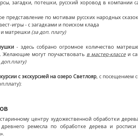
рсы, загадки, потешки, русский хоровод в компании 
ое представление по мотивам русских народных сказо
ест-игры - с загадками и поиском клада
и и матрешки
(за доп. плату)
рушки
- здесь собрано огромное количество матреше
и. Желающие могут поучаствовать
в мастер-классе
и са
а доп.плату)
курсии
с экскурсией на озеро Светлояр
, с посещением 
п.плату):
нов
, старинному центру художественной обработки дерева
 древнего ремесла по обработке дерева и росписи
».