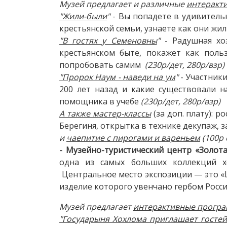
Музей предлагает и различные
интеракт
"Жили-были
"
- Вы попадете в удивительн
крестьянской семьи, узнаете как они жи
"В гостях у Семеновны
"
- Радушная хоз
крестьянском быте, покажет как пол
попробовать самим
(230р/дет, 280р/взр)
"Пророк Наум - наведи на ум
"
- Участники
200 лет назад и какие существовали н
помощника в учебе
(230р/дет, 280р/взр)
А также мастер-классы
(за доп. плату): 
Берегиня, открытка в технике декупаж, 
и
чаепитие с пирогами и вареньем
(100р 
- Музейно-туристический центр «Золот
одна из самых больших коллекций х
Центральное место экспозиции — это «Ц
изделие которого увенчано гербом Росси
Музей предлагает
интерактивные прогр
"Государыня Хохлома приглашает гостей