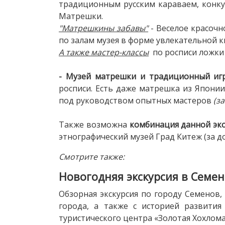
традиционным русским караваем, конку
Матрешки.
"Матрешкины забавы"
- Веселое красочн
по залам музея в форме увлекательной кв
А также мастер-классы
по росписи ложк
- Музей матрешки и традиционный иг
росписи. Есть даже матрешка из Япони
под руководством опытных мастеров
(з
Также возможна
комбинация данной экс
этнографический музей Град Китеж (за до
Смотрите также:
Новогодняя экскурсия в Семе
Обзорная экскурсия по городу Семенов
города, а также с историей развития
туристического центра «Золотая Хохлома