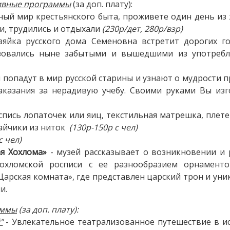
ивные программы
(за доп. плату):
ый мир крестьянского быта, проживете один день из 
ли, трудились и отдыхали
(230р/дет, 280р/взр)
яйка русского дома Семеновна встретит дорогих гос
ьзовались ныне забытыми и вышедшими из употреб
 попадут в мир русской старины и узнают о мудрости пр
аказания за нерадивую учебу. Своими руками Вы изг
роспись лопаточек или яиц, текстильная матрешка, плет
зайчики из ниток
(130р-150р с чел)
с чел)
ая Хохлома»
- музей рассказывает о возникновении и 
охломской росписи с ее разнообразием орнаментов
арская комната», где представлен царский трон и уни
и.
аммы
(за доп. плату):
"
- Увлекательное театрализованное путешествие в ис