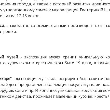
новения города, а также с историей развития древнего
ану утвержденному самой Императрицей Екатериной II
ельства 17-18 веков.
си
, знакомство со всеми этапами производства, от па
атрешки.
ный музей
- экспозиция музея хранит уникальную к
т о купеческом и крестьянском быте 19 века, а также
жкаря"
- экспозиция музея иллюстрирует быт зажиточно
лом. Здесь представлена коллекция посуды и утвари поз
орудия, сани и пр. И конечно,
уникальная коллекция ло
тником действа, проживает маленький кусочек крестья