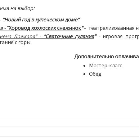
мма на выбор:
-
"Новый год в купеческом доме
"
а -
"Хоровод хохлоских снежинок
"
- театрализованная 
мена Ложкаря" -
"Святочные гуляния
"
- игровая прогр
тание с горы
Дополнительно оплачивае
Мастер-класс
Обед